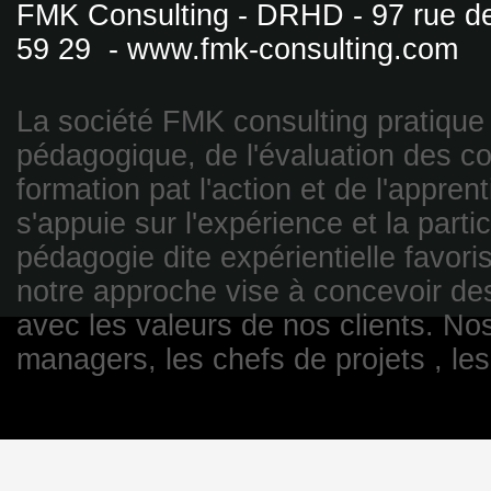
FMK Consulting - DRHD - 97 rue de
59 29 -
www.fmk-consulting.com
La société FMK consulting pratique 
pédagogique, de l'évaluation des c
formation pat l'action et de l'appren
s'appuie sur l'expérience et la parti
pédagogie dite expérientielle favori
notre approche vise à concevoir de
avec les valeurs de nos clients. Nos
managers, les chefs de projets , les